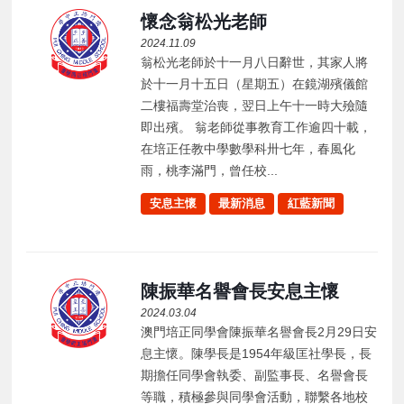
懷念翁松光老師
2024.11.09
翁松光老師於十一月八日辭世，其家人將
於十一月十五日（星期五）在鏡湖殯儀館
二樓福壽堂治喪，翌日上午十一時大殮隨
即出殯。 翁老師從事教育工作逾四十載，
在培正任教中學數學科卅七年，春風化
雨，桃李滿門，曾任校...
安息主懷
最新消息
紅藍新聞
陳振華名譽會長安息主懷
2024.03.04
澳門培正同學會陳振華名譽會長2月29日安
息主懷。陳學長是1954年級匡社學長，長
期擔任同學會執委、副監事長、名譽會長
等職，積極參與同學會活動，聯繫各地校