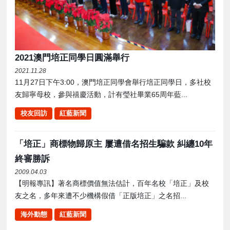
2021澳門培正同學日圓滿舉行
2021.11.28
11月27日下午3:00，澳門培正同學會舉行培正同學日，多社校
友歸寧母校，參與禧慶活動，計有瑩社畢業65周年藍...
校友回訪
紅藍新聞
「培正」商標物歸原主 屢遭借名招生騙款 糾纏10年
終審勝訴
2009.04.03
【明報專訊】著名商標價值無法估計，百年名校「培正」及校
友之名，多年來遭不少機構假借「正版培正」之名招...
海外動態
紅藍新聞