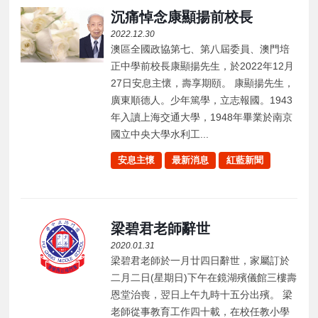
沉痛悼念康顯揚前校長
2022.12.30
澳區全國政協第七、第八屆委員、澳門培
正中學前校長康顯揚先生，於2022年12月
27日安息主懷，壽享期頤。 康顯揚先生，
廣東順德人。少年篤學，立志報國。1943
年入讀上海交通大學，1948年畢業於南京
國立中央大學水利工...
安息主懷
最新消息
紅藍新聞
梁碧君老師辭世
2020.01.31
梁碧君老師於一月廿四日辭世，家屬訂於
二月二日(星期日)下午在鏡湖殯儀館三樓壽
恩堂治喪，翌日上午九時十五分出殯。 梁
老師從事教育工作四十載，在校任教小學