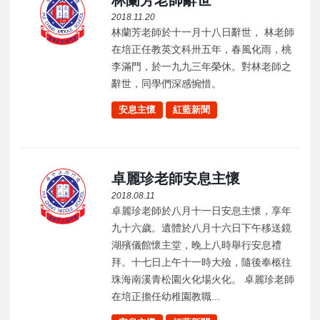
2018.11.20
林蘭芳老師於十一月十八日辭世， 林老師
在培正任教英文科卅五年，春風化雨，桃
李滿門，於一九九三年榮休。對林老師之
辭世，同學們深感惋惜。
安息主懷
紅藍新聞
卓麗珍老師安息主懷
2018.08.11
卓麗珍老師於八月十一日安息主懷，享年
九十六歲。遺體於八月十六日下午移送鏡
湖殯儀館懷主堂，晚上八時舉行安息禮
拜。十七日上午十一時大殮，隨後奉柩往
珠海南溪青松園火化場火化。 卓麗珍老師
在培正擔任幼稚園教職...