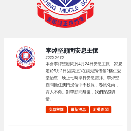
李焯堅顧問安息主懷
2025.04.30
本會李焯堅顧問於4月24日安息主懷，家屬
定於5月2日(星期五)在鏡湖殯儀館2樓仁愛
堂治喪，晚上七時舉行安息禮拜。李焯堅
顧問擔任澳門浸信中學校長，春風化雨，
育人不倦。對李顧問辭世，我們深感惋
惜。
安息主懷
最新消息
紅藍新聞