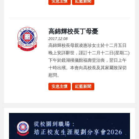
安息主懷
紅藍新聞
高錦輝校長丁母憂
2017.12.08
高錦輝校長母親凌惠珍女士於十二月五日
晚上安詳辭世，謹訂十二月十二日(星期二)
下午於鏡湖殯儀館福壽堂治喪，翌日上午
十時出殯。本會向高校長及其家屬致深切
慰問。
安息主懷
紅藍新聞