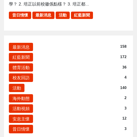
學？ 2. 培正以前校徽係點樣？ 3. 培正都...
昔日情懷
最新消息
活動
紅藍新聞
最新消息
158
紅藍新聞
172
體育活動
36
校友回訪
4
活動
140
海外動態
2
活動視頻
3
安息主懷
12
昔日情懷
3