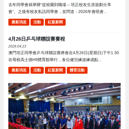
去年同學會就舉辦“從校園到職場 – 培正校友生涯規劃分享
會”。之後有校友私訊同學會，並問道：2026年會唔會...
最新消息
活動
紅藍新聞
4月26日乒乓球聯誼賽賽程
2026.04.23
澳門培正同學會乒乓球聯誼賽將會在4月26日(星期日)下午1:30
在母校高士德H9體育館舉行，各位健兒練波練成點...
最新消息
活動
紅藍新聞
體育活動