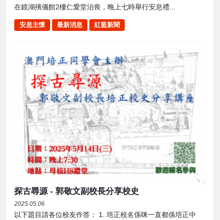
在鏡湖殯儀館2樓仁愛堂治喪，晚上七時舉行安息禮...
安息主懷
最新消息
紅藍新聞
探古尋源 - 郭敬文副校長分享校史
2025.05.06
以下題目請各位校友作答： 1. 培正校名係咪一直都係培正中