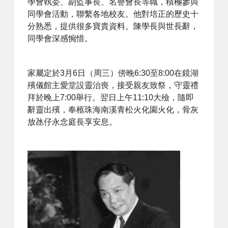
學會執委、副監事長、名譽會長等職，積極參與
同學會活動，聯繫各地校友。他對培正的歷史十
分熟悉，提供很多寶貴資料。陳學長與世長辭，
同學會深感惋惜。
家屬定於3月6日（周三）傍晚6:30至8:00在鏡湖
殯儀館主愛堂設靈治喪，接受親友致祭，守靈禮
拜於晚上7:00舉行。翌日上午11:10大殮，隨即
辭靈出殯，奉柩珠海南溪青松火化園火化，骨灰
放氹仔永念庭長享安息。