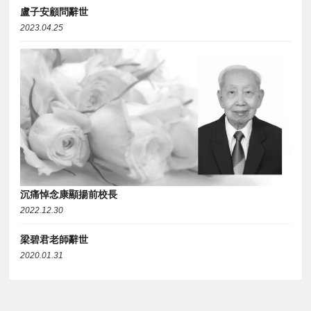
盧子安顧問辭世
2023.04.25
沉痛悼念康顯揚前校長
2022.12.30
梁碧君老師辭世
2020.01.31