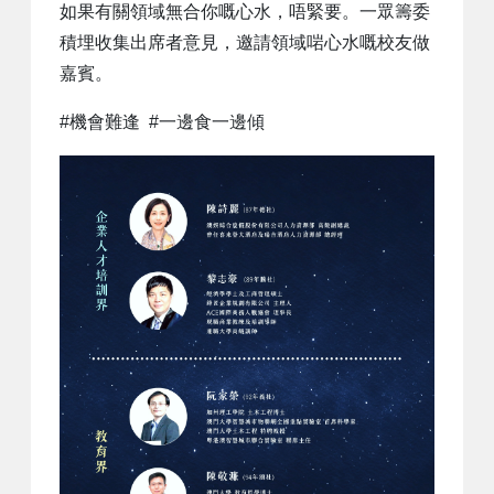
如果有關領域無合你嘅心水，唔緊要。一眾籌委
積埋收集出席者意見，邀請領域啱心水嘅校友做
嘉賓。
#機會難逢 #一邊食一邊傾