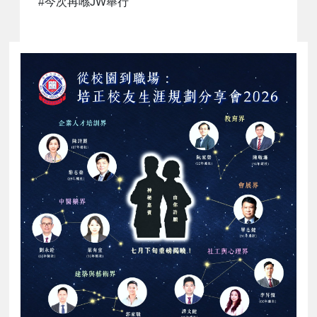
#今次再喺JW舉行