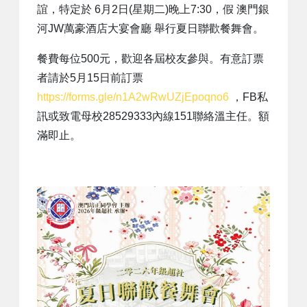
誼，特定於 6月2日(星期二)晚上7:30，假 澳門銀
河JW萬豪酒店大宴會廳 舉行夏日聯歡餐舞會。
餐費每位500元，歡迎各屆校友參與。有意訂票
者請於5月15日前訂票
https://forms.gle/n1A2wRwUZjEpoqno6
，FB私
訊或致電母校28529333內線151聯絡溫主任。額
滿即止。