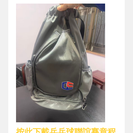
按此下載乒乓球聯誼賽章程