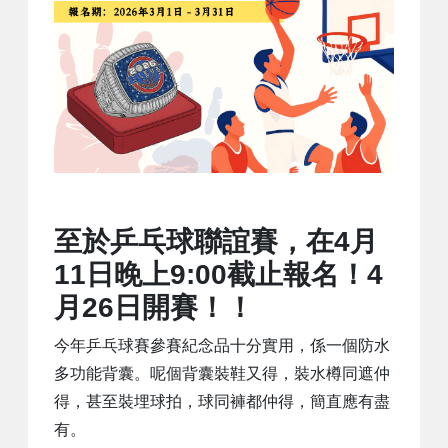
至於乒乓球聯誼賽，在4月
11日晚上9:00截止報名！4
月26日開賽！！
今年乒乓球賽參賽紀念品十分實用，係一個防水
多功能背囊。呢個背囊裝鞋又得，裝水樽同遮仲
得，甚至裝埋球拍，球同褲都仲得，簡直應有盡
有。