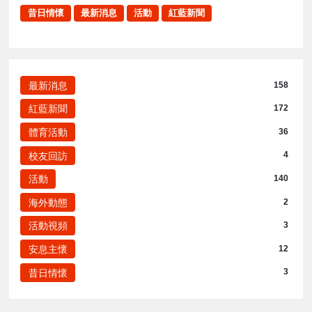
昔日情懷
最新消息
活動
紅藍新聞
最新消息
158
紅藍新聞
172
體育活動
36
校友回訪
4
活動
140
海外動態
2
活動視頻
3
安息主懷
12
昔日情懷
3