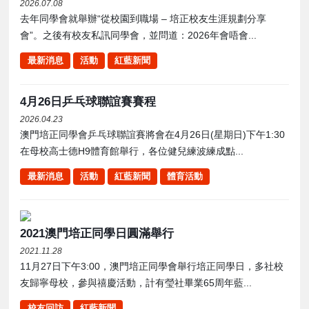
2026.07.08
去年同學會就舉辦“從校園到職場 – 培正校友生涯規劃分享
會”。之後有校友私訊同學會，並問道：2026年會唔會...
最新消息
活動
紅藍新聞
4月26日乒乓球聯誼賽賽程
2026.04.23
澳門培正同學會乒乓球聯誼賽將會在4月26日(星期日)下午1:30
在母校高士德H9體育館舉行，各位健兒練波練成點...
最新消息
活動
紅藍新聞
體育活動
2021澳門培正同學日圓滿舉行
2021.11.28
11月27日下午3:00，澳門培正同學會舉行培正同學日，多社校
友歸寧母校，參與禧慶活動，計有瑩社畢業65周年藍...
校友回訪
紅藍新聞