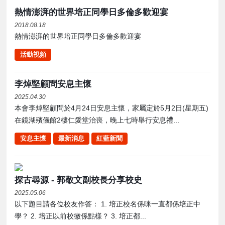
熱情澎湃的世界培正同學日多倫多歡迎宴
2018.08.18
熱情澎湃的世界培正同學日多倫多歡迎宴
活動視頻
李焯堅顧問安息主懷
2025.04.30
本會李焯堅顧問於4月24日安息主懷，家屬定於5月2日(星期五)
在鏡湖殯儀館2樓仁愛堂治喪，晚上七時舉行安息禮...
安息主懷
最新消息
紅藍新聞
探古尋源 - 郭敬文副校長分享校史
2025.05.06
以下題目請各位校友作答： 1. 培正校名係咪一直都係培正中
學？ 2. 培正以前校徽係點樣？ 3. 培正都...