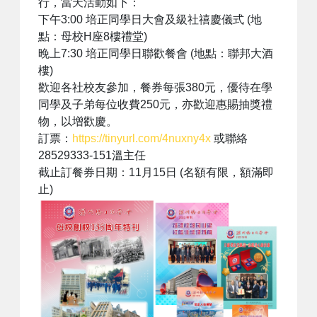
行，當天活動如下：
下午3:00 培正同學日大會及級社禧慶儀式 (地
點：母校H座8樓禮堂)
晚上7:30 培正同學日聯歡餐會 (地點：聯邦大酒
樓)
歡迎各社校友參加，餐券每張380元，優待在學
同學及子弟每位收費250元，亦歡迎惠賜抽獎禮
物，以增歡慶。
訂票：
https://tinyurl.com/4nuxny4x
或聯絡
28529333-151溫主任
截止訂餐券日期：11月15日 (名額有限，額滿即
止)